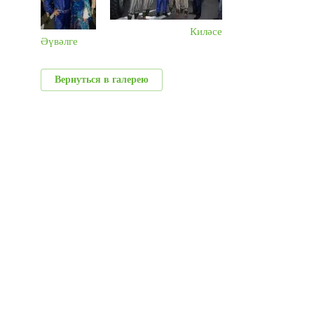
Киләсе
Әүвәлге
Вернуться в галерею