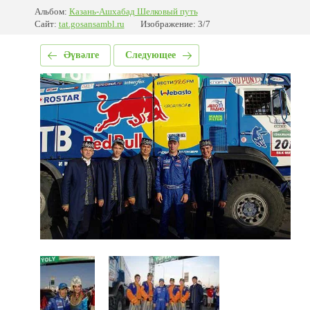
Альбом:
Казань-Ашхабад Шелковый путь
Сайт:
tat.gosansambl.ru
Изображение: 3/7
Әүвәлге
Следующее