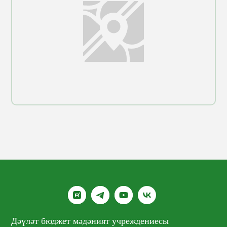
Дәүләт бюджет мәдәният учреждениесы