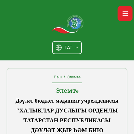
TAT
Баш
/
Элемтә
Элемтә
Дәүләт бюджет мәдәният учреждениесы
"ХАЛЫКЛАР ДУСЛЫГЫ ОРДЕНЛЫ
ТАТАРСТАН РЕСПУБЛИКАСЫ
ДӘҮЛӘТ ҖЫР ҺӘМ БИЮ