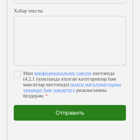
Хәбәр тексты
Мин
конфиденциальлек сәясәте
нигезендә
(4.2.1 пунктында аталган категорияләр һәм
максатлар нигезендә)
шәхси мәгълүматларны
тапшыру һәм эшкәртүгә
ризалыгымны
белдерәм.
*
Отправить