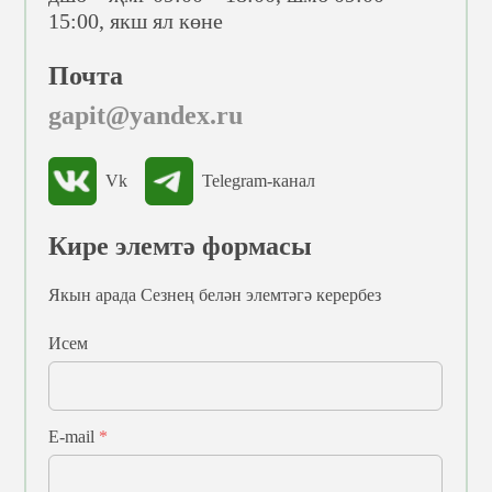
15:00, якш ял көне
Почта
gapit@yandex.ru
Vk
Telegram-канал
Кире элемтә формасы
Якын арада Сезнең белән элемтәгә керербез
Исем
E-mail
*